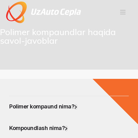
Polimer kompaundlar haqida
savol-javoblar
Polimer kompaund nima?
Kompoundlash nima?